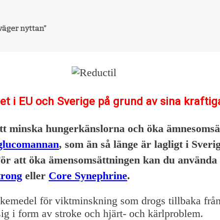
väger nyttan”
det i EU och Sverige på grund av sina kraftig
 att minska hungerkänslorna och öka ämnesoms
glucomannan
, som än så länge är lagligt i Sveri
För att öka ämensomsättningen kan du använda e
trong
eller
Core Synephrine
.
läkemedel för viktminskning som drogs tillbaka frå
sig i form av stroke och hjärt- och kärlproblem.