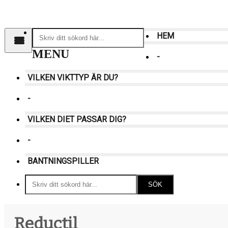
Skip
to
main
HEM
content
MENU
-
VILKEN VIKTTYP ÄR DU?
-
VILKEN DIET PASSAR DIG?
-
BANTNINGSPILLER
Reductil