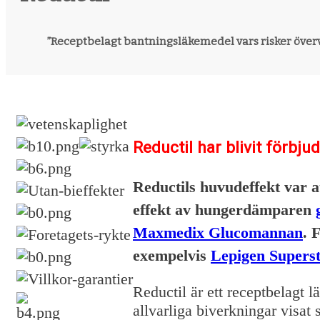
”Receptbelagt bantningsläkemedel vars risker över
Reductil har blivit förbju
Reductils huvudeffekt var
effekt av hungerdämparen
Maxmedix Glucomannan
. 
exempelvis
Lepigen Supers
Reductil är ett receptbelagt 
allvarliga biverkningar visat 