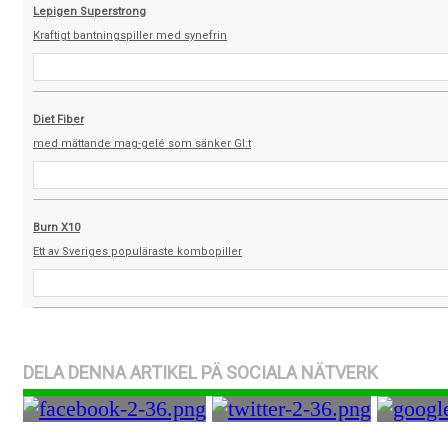
Lepigen Superstrong
Kraftigt bantningspiller med synefrin
Diet Fiber
med mättande mag-gelé som sänker GI:t
Burn X10
Ett av Sveriges populäraste kombopiller
DELA DENNA ARTIKEL PÄ SOCIALA NÄTVERK