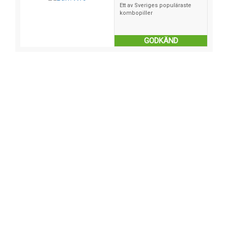
Ett av Sveriges populäraste
kombopiller
GODKÄND
Filosofier
Dieter
Bantningspiller
Bantningspiller A-G