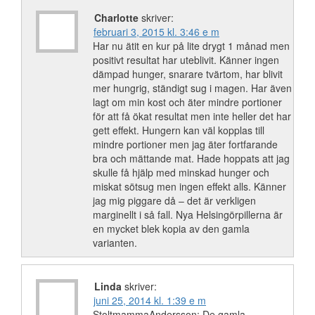
Charlotte
skriver:
februari 3, 2015 kl. 3:46 e m
Har nu ätit en kur på lite drygt 1 månad men
positivt resultat har uteblivit. Känner ingen
dämpad hunger, snarare tvärtom, har blivit
mer hungrig, ständigt sug i magen. Har även
lagt om min kost och äter mindre portioner
för att få ökat resultat men inte heller det har
gett effekt. Hungern kan väl kopplas till
mindre portioner men jag äter fortfarande
bra och mättande mat. Hade hoppats att jag
skulle få hjälp med minskad hunger och
miskat sötsug men ingen effekt alls. Känner
jag mig piggare då – det är verkligen
marginellt i så fall. Nya Helsingörpillerna är
en mycket blek kopia av den gamla
varianten.
Linda
skriver:
juni 25, 2014 kl. 1:39 e m
StoltmammaAndersson: De gamla