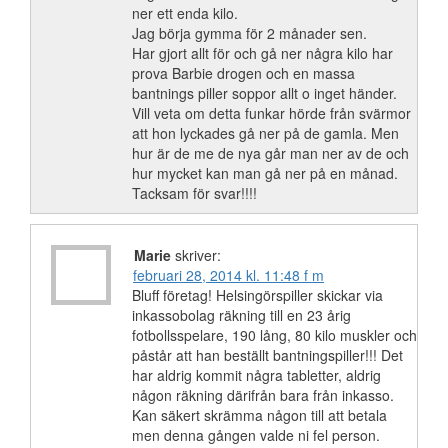
ner ett enda kilo.
Jag börja gymma för 2 månader sen.
Har gjort allt för och gå ner några kilo har
prova Barbie drogen och en massa
bantnings piller soppor allt o inget händer.
Vill veta om detta funkar hörde från svärmor
att hon lyckades gå ner på de gamla. Men
hur är de me de nya går man ner av de och
hur mycket kan man gå ner på en månad.
Tacksam för svar!!!!
Marie
skriver:
februari 28, 2014 kl. 11:48 f m
Bluff företag! Helsingörspiller skickar via
inkassobolag räkning till en 23 årig
fotbollsspelare, 190 lång, 80 kilo muskler och
påstår att han beställt bantningspiller!!! Det
har aldrig kommit några tabletter, aldrig
någon räkning därifrån bara från inkasso.
Kan säkert skrämma någon till att betala
men denna gången valde ni fel person.