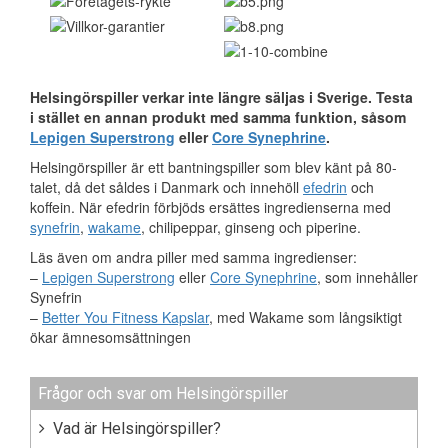
Helsingörspiller verkar inte längre säljas i Sverige. Testa
i stället en annan produkt med samma funktion, såsom
Lepigen Superstrong
eller
Core Synephrine
.
Helsingörspiller är ett bantningspiller som blev känt på 80-
talet, då det såldes i Danmark och innehöll
efedrin
och
koffein. När efedrin förbjöds ersättes ingredienserna med
synefrin
,
wakame
, chilipeppar, ginseng och piperine.
Läs även om andra piller med samma ingredienser:
–
Lepigen Superstrong
eller
Core Synephrine
, som innehåller
Synefrin
–
Better You Fitness Kapslar
, med Wakame som långsiktigt
ökar ämnesomsättningen
Frågor och svar om Helsingörspiller
Vad är Helsingörspiller?