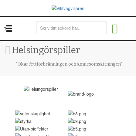
Skip
to
main
content
Helsingörspiller
”Ökar fettförbränningen och ämnesomsättningen”