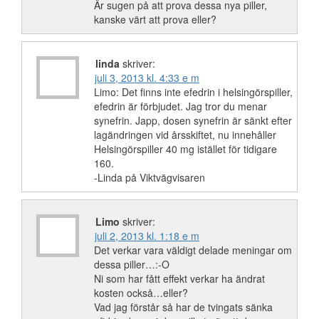
Är sugen på att prova dessa nya piller,
kanske värt att prova eller?
linda
skriver:
juli 3, 2013 kl. 4:33 e m
Limo: Det finns inte efedrin i helsingörspiller,
efedrin är förbjudet. Jag tror du menar
synefrin. Japp, dosen synefrin är sänkt efter
lagändringen vid årsskiftet, nu innehåller
Helsingörspiller 40 mg istället för tidigare
160.
-Linda på Viktvägvisaren
Limo
skriver:
juli 2, 2013 kl. 1:18 e m
Det verkar vara väldigt delade meningar om
dessa piller…:-O
Ni som har fått effekt verkar ha ändrat
kosten också…eller?
Vad jag förstår så har de tvingats sänka