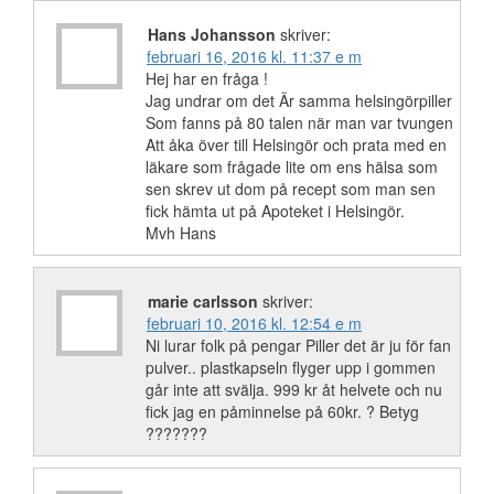
Hans Johansson
skriver:
februari 16, 2016 kl. 11:37 e m
Hej har en fråga !
Jag undrar om det Är samma helsingörpiller
Som fanns på 80 talen när man var tvungen
Att åka över till Helsingör och prata med en
läkare som frågade lite om ens hälsa som
sen skrev ut dom på recept som man sen
fick hämta ut på Apoteket i Helsingör.
Mvh Hans
marie carlsson
skriver:
februari 10, 2016 kl. 12:54 e m
Ni lurar folk på pengar Piller det är ju för fan
pulver.. plastkapseln flyger upp i gommen
går inte att svälja. 999 kr åt helvete och nu
fick jag en påminnelse på 60kr. ? Betyg
???????