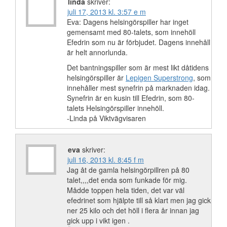
linda
skriver:
juli 17, 2013 kl. 3:57 e m
Eva: Dagens helsingörspiller har inget
gemensamt med 80-talets, som innehöll
Efedrin som nu är förbjudet. Dagens innehåll
är helt annorlunda.
Det bantningspiller som är mest likt dåtidens
helsingörspiller är
Lepigen Superstrong
, som
innehåller mest synefrin på marknaden idag.
Synefrin är en kusin till Efedrin, som 80-
talets Helsingörspiller innehöll.
-Linda på Viktvägvisaren
eva
skriver:
juli 16, 2013 kl. 8:45 f m
Jag åt de gamla helsingörpillren på 80
talet,,,,det enda som funkade för mig.
Mådde toppen hela tiden, det var väl
efedrinet som hjälpte till så klart men jag gick
ner 25 kilo och det höll i flera år innan jag
gick upp i vikt igen .