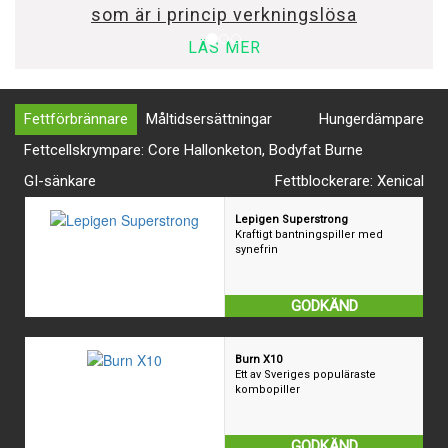
som är i princip verkningslösa
LÄS MER
Fettförbrännare
Måltidsersättningar
Hungerdämpare
Fettcellskrympare: Core Hallonketon, Bodyfat Burne
GI-sänkare
Fettblockerare: Xenical
Lepigen Superstrong
Kraftigt bantningspiller med
synefrin
GODKÄND
Burn X10
Ett av Sveriges populäraste
kombopiller
GODKÄND