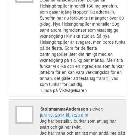
Helsingörspiller innehöll 160 mg synefrin,
som gasar igång kroppen likt adrenalin.
Synefrin har nu förbjudits i mängder över 30
g/dag. Nya Helsingörspiller innehåller 30g,
samt andra ingredienser som visat sig ge
viktnedgång i kliniska studier. Så nya
Helsingörspiller är svagare, men borde funka
på de flesta. Som för de flesta
bantningspiller låter det rimligt med en
viktnedgång på 1-3 kg per månad. Men alla
funkar vi olika och en ingrediens som funkar
jättebra för en kan vara verkningslös för en
annan, det gäller att testa sig fram till vad
som funkar för just dig.
-Linda på Viktvägvisaren
StoltmammaAndersson
skriver:
juni 13, 2014 kl. 7:23 e m
Jag har beställt 3 burkar som att jag har
svårt och gå ner i vikt.
Jag har träna och ätit rätt men ändå inte gått