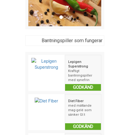
Bantningspiller som fungerar
Lepigen
Superstrong
Kraftigt
bantningspiller
med synefrin
GODKÄND
Diet Fiber
med mättande
mag-gelé som
sänker GI:t
GODKÄND