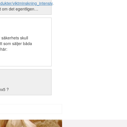
odukter/viktminskning_intensiv
.
nåt om det egentligen…
r säkerhets skull
tt som säljer båda
 här:
nx5 ?