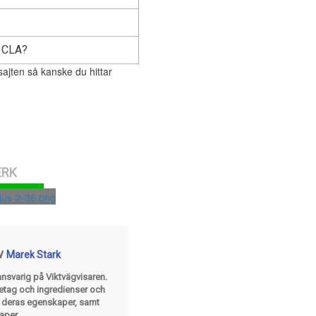
e CLA?
sajten så kanske du hittar
ERK
av
Marek Stark
svarig på Viktvägvisaren.
retag och ingredienser och
m deras egenskaper, samt
aper.