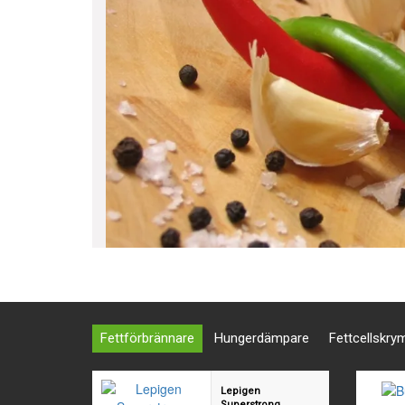
 bantningspiller?
era ämnen som bevisligen kan hjälpa dig
ra överflödiga kilon.
ven med bantningspiller som är i princip
Fettförbrännare
Hungerdämpare
Fettcellskry
Lepigen
Superstrong