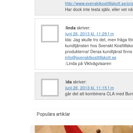
http://www.svensktkosttillskott.se/pr
Har dock inte testa själv, eller vet 
linda
skriver:
juni 26, 2013 kl. 11:29 f m
Ida: Jag skulle tro det, men fråga fö
kundtjänsten hos Svenskt Kosttillsko
produkterna! Deras kundtjänst finns
info@svensktkosttillskott.se
-Linda på Viktvägvisaren
ida
skriver:
juni 26, 2013 kl. 11:15 f m
går det att kombinera CLA med Bur
Populära artiklar