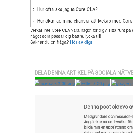
Hur ofta ska jag ta Core CLA?
Hur ökar jag mina chanser att lyckas med Cor
Verkar inte Core CLA vara något för dig? Titta runt på 
något som passar dig bättre, lycka till!
Saknar du en fråga?
Hör av dig!
DELA DENNA ARTIKEL PÄ SOCIALA NÄTV
Denna post skrevs 
Medgrundare och research-an
Jag älskar att undersöka fö
bilda mig en uppfattning o
dela med mig av mina kunsk