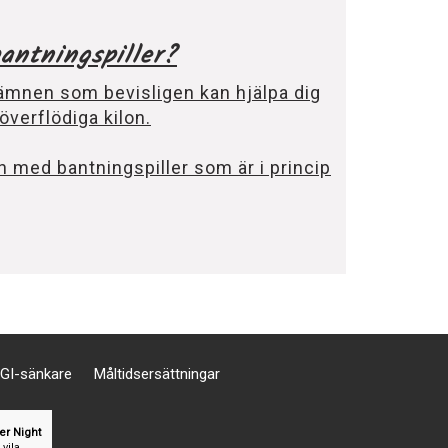
Vilken diet passar dig?
Alla är vi olika och en diet som är perfek
inte alls passar dig.
Varför vill du går ner i vikt och hur myck
att satsa? Läs vidare
LÄS MER
GI-sänkare
Måltidsersättningar
er Night
 vila