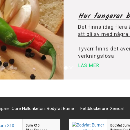
mpare: Core Hallonketon, Bodyfat Burne
Fettblockerare: Xenical
Burn X10
Bodyfat Burn
Ett av Sveriges
Bränner fett i