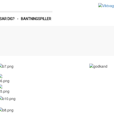
SAR DIG?
-
BANTNINGSPILLER
Hur f
bantni