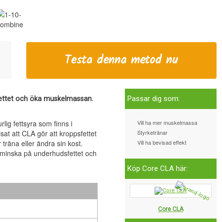
Testa denna metod nu
Passar dig som:
ettet och öka muskelmassan.
lig fettsyra som finns i
Vill ha mer muskelmassa
sat att CLA gör att kroppsfettet
Styrketränar
räna eller ändra sin kost.
Vill ha bevisad effekt
tt minska på underhudsfettet och
Köp Core CLA här:
Core CLA