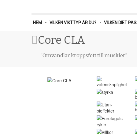
Skip
to
main
content
HEM
-
VILKEN VIKTTYP ÄR DU?
-
VILKEN DIET PAS
Core CLA
”Omvandlar kroppsfett till muskler”