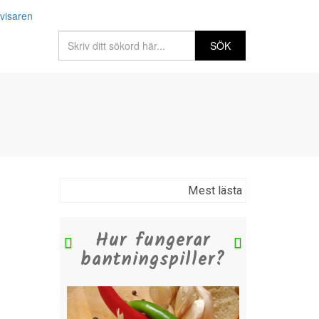
Mest lästa
ungerar
Vilken diet
Previous
Next
ngspiller?
passar dig?