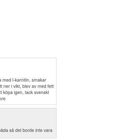
a med l-karnitin, smakar
t ner i vikt, blev av med fett
t köpa igen, tack svenskt
core
båda så det borde inte vara