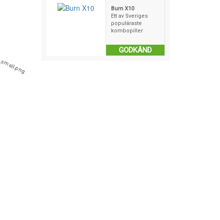
Burn X10
Ett av Sveriges
populäraste
kombopiller
GODKÄND
Filosofier
Dieter
Bantningspiller