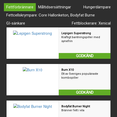
Fettförbrännare
Måltidsersättningar
Hungerdämpare
Fettcellskrympare: Core Hallonketon, Bodyfat Burne
GI-sänkare
Fettblockerare: Xenical
Lepigen Superstrong
Kraftigt bantningspiller med
synefrin
GODKÄND
Burn X10
Ett av Sveriges populäraste
kombopiller
GODKÄND
Bodyfat Burner Night
Bränner fett i vila