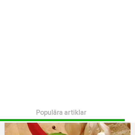
Detoxkurer
Bantningsmedel
Måltidsersättningar
Viktklubbar
Fördjupning
Viktvägvisaren
Populära artiklar