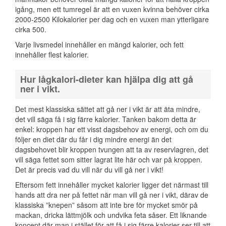
igång, men ett tumregel är att en vuxen kvinna behöver cirka
2000-2500 Kilokalorier per dag och en vuxen man ytterligare
cirka 500.
Varje livsmedel innehåller en mängd kalorier, och fett
innehåller flest kalorier.
Hur lågkalori-dieter kan hjälpa dig att gå
ner i vikt.
Det mest klassiska sättet att gå ner i vikt är att äta mindre,
det vill säga få i sig färre kalorier. Tanken bakom detta är
enkel: kroppen har ett visst dagsbehov av energi, och om du
följer en diet där du får i dig mindre energi än det
dagsbehovet blir kroppen tvungen att ta av reservlagren, det
vill säga fettet som sitter lagrat lite här och var på kroppen.
Det är precis vad du vill när du vill gå ner i vikt!
Eftersom fett innehåller mycket kalorier ligger det närmast till
hands att dra ner på fettet när man vill gå ner i vikt, därav de
klassiska ”knepen” såsom att inte bre för mycket smör på
mackan, dricka lättmjölk och undvika feta såser. Ett liknande
koncept där man i stället för att få i sig färre kalorier ser till att