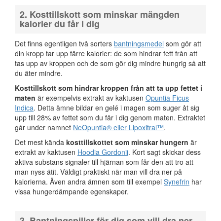
2. Kosttillskott som minskar mängden
kalorier du får i dig
Det finns egentligen två sorters
bantningsmedel
som gör att
din kropp tar upp färre kalorier: de som hindrar fett från att
tas upp av kroppen och de som gör dig mindre hungrig så att
du äter mindre.
Kosttillskott som hindrar kroppen från att ta upp fettet i
maten
är exempelvis extrakt av kaktusen
Opuntia Ficus
Indica
. Detta ämne bildar en gelé i magen som suger åt sig
upp till 28% av fettet som du får i dig genom maten. Extraktet
går under namnet
NeOpuntia® eller Lipoxitral™
.
Det mest kända
kosttillskottet som minskar hungern
är
extrakt av kaktusen
Hoodia Gordonii
. Kort sagt skickar dess
aktiva substans signaler till hjärnan som får den att tro att
man nyss ätit. Väldigt praktiskt när man vill dra ner på
kalorierna. Även andra ämnen som till exempel
Synefrin
har
vissa hungerdämpande egenskaper.
3. Bantningspiller för dig som vill dra ner