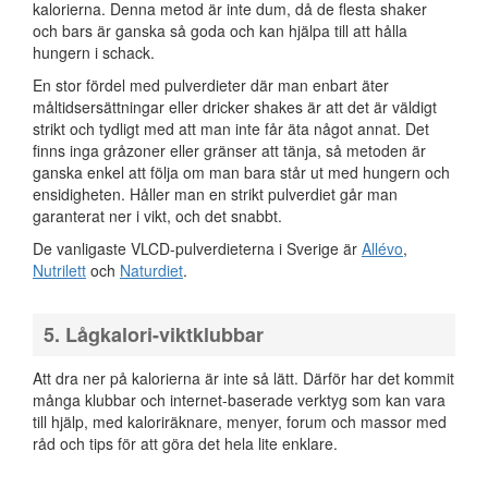
kalorierna. Denna metod är inte dum, då de flesta shaker
och bars är ganska så goda och kan hjälpa till att hålla
hungern i schack.
En stor fördel med pulverdieter där man enbart äter
måltidsersättningar eller dricker shakes är att det är väldigt
strikt och tydligt med att man inte får äta något annat. Det
finns inga gråzoner eller gränser att tänja, så metoden är
ganska enkel att följa om man bara står ut med hungern och
ensidigheten. Håller man en strikt pulverdiet går man
garanterat ner i vikt, och det snabbt.
De vanligaste VLCD-pulverdieterna i Sverige är
Allévo
,
Nutrilett
och
Naturdiet
.
5. Lågkalori-viktklubbar
Att dra ner på kalorierna är inte så lätt. Därför har det kommit
många klubbar och internet-baserade verktyg som kan vara
till hjälp, med kaloriräknare, menyer, forum och massor med
råd och tips för att göra det hela lite enklare.