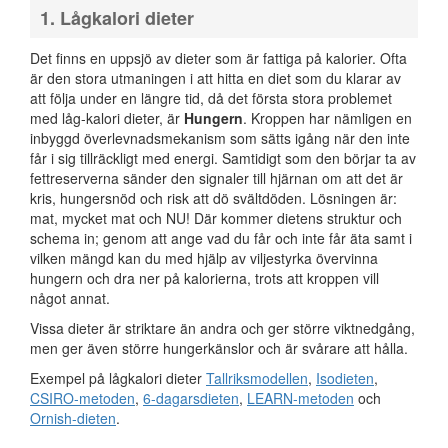
1. Lågkalori dieter
Det finns en uppsjö av dieter som är fattiga på kalorier. Ofta
är den stora utmaningen i att hitta en diet som du klarar av
att följa under en längre tid, då det första stora problemet
med låg-kalori dieter, är
Hungern
. Kroppen har nämligen en
inbyggd överlevnadsmekanism som sätts igång när den inte
får i sig tillräckligt med energi. Samtidigt som den börjar ta av
fettreserverna sänder den signaler till hjärnan om att det är
kris, hungersnöd och risk att dö svältdöden. Lösningen är:
mat, mycket mat och NU! Där kommer dietens struktur och
schema in; genom att ange vad du får och inte får äta samt i
vilken mängd kan du med hjälp av viljestyrka övervinna
hungern och dra ner på kalorierna, trots att kroppen vill
något annat.
Vissa dieter är striktare än andra och ger större viktnedgång,
men ger även större hungerkänslor och är svårare att hålla.
Exempel på lågkalori dieter
Tallriksmodellen
,
Isodieten
,
CSIRO-metoden
,
6-dagarsdieten
,
LEARN-metoden
och
Ornish-dieten
.