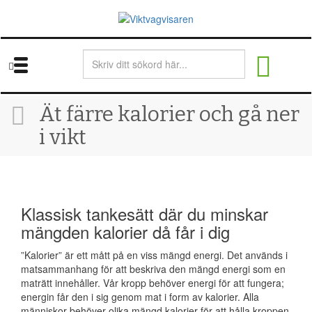
Skip
to
main
content
Ät färre kalorier och gå ner
i vikt
Klassisk tankesätt där du minskar
mängden kalorier då får i dig
”Kalorier” är ett mått på en viss mängd energi. Det används i
matsammanhang för att beskriva den mängd energi som en
maträtt innehåller. Vår kropp behöver energi för att fungera;
energin får den i sig genom mat i form av kalorier. Alla
människor behöver olika mängd kalorier för att hålla kroppen