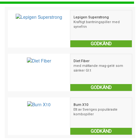
Lepigen Superstrong
Kraftigt bantningspiller med
synefrin
GODKÄND
Diet Fiber
med mättande mag-gelé som
sänker GI:t
GODKÄND
Burn X10
Ett av Sveriges populäraste
kombopiller
GODKÄND