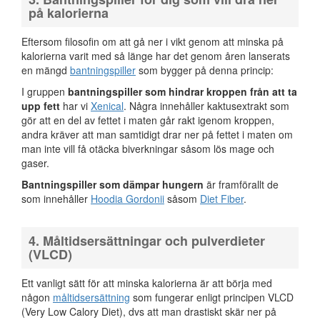
på kalorierna
Eftersom filosofin om att gå ner i vikt genom att minska på
kalorierna varit med så länge har det genom åren lanserats
en mängd
bantningspiller
som bygger på denna princip:
I gruppen
bantningspiller som hindrar kroppen från att ta
upp fett
har vi
Xenical
. Några innehåller kaktusextrakt som
gör att en del av fettet i maten går rakt igenom kroppen,
andra kräver att man samtidigt drar ner på fettet i maten om
man inte vill få otäcka biverkningar såsom lös mage och
gaser.
Bantningspiller som dämpar hungern
är framförallt de
som innehåller
Hoodia Gordonii
såsom
Diet Fiber
.
4. Måltidsersättningar och pulverdieter
(VLCD)
Ett vanligt sätt för att minska kalorierna är att börja med
någon
måltidsersättning
som fungerar enligt principen VLCD
(Very Low Calory Diet), dvs att man drastiskt skär ner på