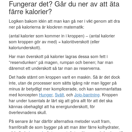
Fungerar det? Går du ner av att äta
färre kalorier?
Logiken bakom idén att man kan gå ner i vikt genom att dra
ner på kalorierna är klockren matematik:
(antal kalorier som kommer in i kroppen) – (antal kalorier
som kroppen gör av med) = kaloriöverskott (eller
kaloriunderskott).
Har man överskott på kalorier lagras dessa som fett i
”reservdunken” på magen, rumpan och benen; har man
däremot ett underskott så tar man av reserverna.
Det hade stämt om kroppen varit en maskin. Så är det dock
inte, utan de processer som sätts igång när man ligger på
minus är betydligt mer komplicerade, och kan sammanfattas
med koncepten
Hunger
,
Svält
, och
Jojo-bantning
. Kroppen
har under tusentals år lärt sig att göra allt för att det ska
kännas obehagligt att ha energiunderskott, för
överlevnadens skull.
På senare år har därför alternativa metoder vuxit fram,
framförallt de som bygger på att man äter färre kolhydrater,