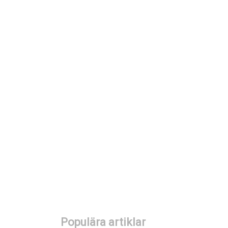
Bantningspiller H-Z
Detoxkurer
Bantningsmedel
Måltidsersättningar
Viktklubbar
Fördjupning
Viktvägvisaren
Populära artiklar