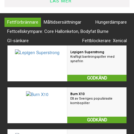
Fettförbrännare
Måltidsersättningar
Hungerdämpare
Fettcellskrympare: Core Hallonketon, Bodyfat Burne
GI-sänkare
Fettblockerare: Xenical
Lepigen Superstrong
Kraftigt bantningspiller med
synefrin
GODKÄND
Burn X10
Ett av Sveriges populäraste
kombopiller
GODKÄND
Bodyfat Burner Night
Bränner fett i vila