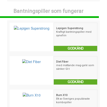
Bantningspiller som fungerar
Lepigen Superstrong
Kraftigt bantningspiller med
synefrin
GODKÄND
Diet Fiber
med mättande mag-gelé som
sänker GI:t
GODKÄND
Burn X10
Ett av Sveriges populäraste
kombopiller