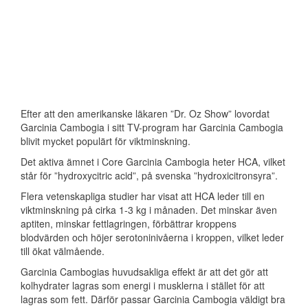
Efter att den amerikanske läkaren ”Dr. Oz Show” lovordat
Garcinia Cambogia i sitt TV-program har Garcinia Cambogia
blivit mycket populärt för viktminskning.
Det aktiva ämnet i Core Garcinia Cambogia heter HCA, vilket
står för ”hydroxycitric acid”, på svenska ”hydroxicitronsyra”.
Flera vetenskapliga studier har visat att HCA leder till en
viktminskning på cirka 1-3 kg i månaden. Det minskar även
aptiten, minskar fettlagringen, förbättrar kroppens
blodvärden och höjer serotoninivåerna i kroppen, vilket leder
till ökat välmående.
Garcinia Cambogias huvudsakliga effekt är att det gör att
kolhydrater lagras som energi i musklerna i stället för att
lagras som fett. Därför passar Garcinia Cambogia väldigt bra