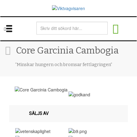
Skip
to
main
content
Core Garcinia Cambogia
”Minskar hungern och bromsar fettlagringen”
SÄLJS AV