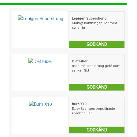
Lepigen Superstrong
Kraftigt bantningspiller med
synefrin
GODKÄND
Diet Fiber
med mättande mag-gelé som
sänker GI:t
GODKÄND
Burn X10
Ett av Sveriges populäraste
kombopiller
GODKÄND