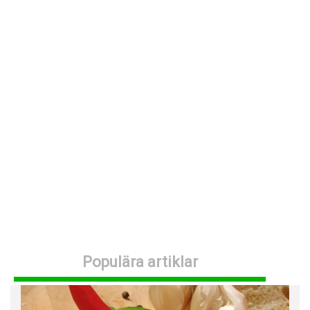
Detoxkurer
Bantningsmedel
Måltidsersättningar
Viktklubbar
Fördjupning
Viktvägvisaren
Populära artiklar