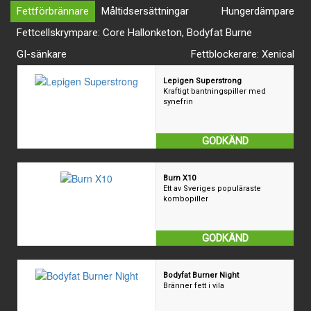
Fettförbrännare
Måltidsersättningar
Hungerdämpare
Fettcellskrympare: Core Hallonketon, Bodyfat Burne
GI-sänkare
Fettblockerare: Xenical
Lepigen Superstrong
Kraftigt bantningspiller med
synefrin
GODKÄND
Burn X10
Ett av Sveriges populäraste
kombopiller
GODKÄND
Bodyfat Burner Night
Bränner fett i vila