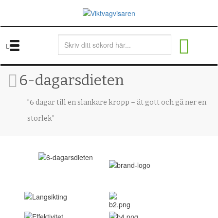
Skip
to
main
content
6-dagarsdieten
”6 dagar till en slankare kropp – ät gott och gå ner en
storlek”